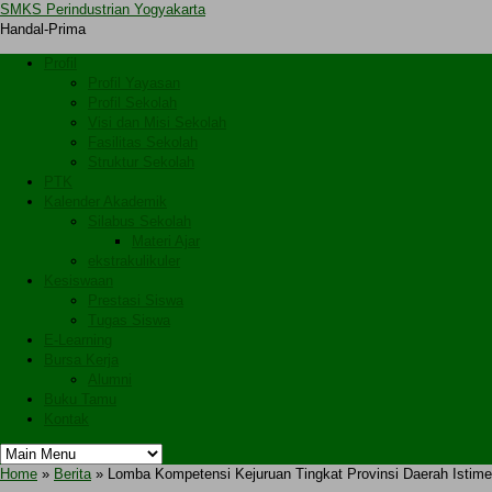
SMKS Perindustrian Yogyakarta
Handal-Prima
Profil
Profil Yayasan
Profil Sekolah
Visi dan Misi Sekolah
Fasilitas Sekolah
Struktur Sekolah
PTK
Kalender Akademik
Silabus Sekolah
Materi Ajar
ekstrakulikuler
Kesiswaan
Prestasi Siswa
Tugas Siswa
E-Learning
Bursa Kerja
Alumni
Buku Tamu
Kontak
Home
»
Berita
» Lomba Kompetensi Kejuruan Tingkat Provinsi Daerah Istim