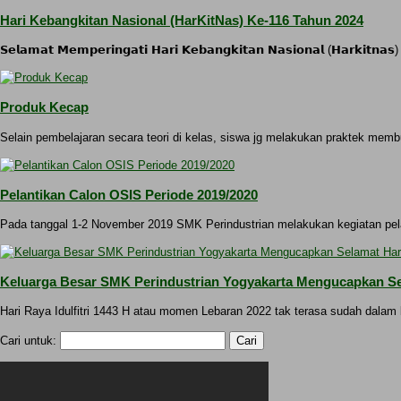
Hari Kebangkitan Nasional (HarKitNas) Ke-116 Tahun 2024
𝗦𝗲𝗹𝗮𝗺𝗮𝘁 𝗠𝗲𝗺𝗽𝗲𝗿𝗶𝗻𝗴𝗮𝘁𝗶 𝗛𝗮𝗿𝗶 𝗞𝗲𝗯𝗮𝗻𝗴𝗸𝗶𝘁𝗮𝗻 𝗡𝗮𝘀𝗶𝗼𝗻𝗮𝗹 (𝗛𝗮𝗿
Produk Kecap
Selain pembelajaran secara teori di kelas, siswa jg melakukan praktek membu
Pelantikan Calon OSIS Periode 2019/2020
Pada tanggal 1-2 November 2019 SMK Perindustrian melakukan kegiatan pela
Keluarga Besar SMK Perindustrian Yogyakarta Mengucapkan Selam
Hari Raya Idulfitri 1443 H atau momen Lebaran 2022 tak terasa sudah dalam 
Cari untuk: