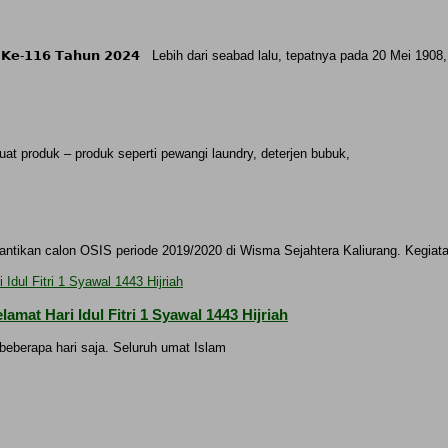
𝗸𝗶𝘁𝗻𝗮𝘀) 𝗞𝗲-𝟭𝟭𝟲 𝗧𝗮𝗵𝘂𝗻 𝟮𝟬𝟮𝟰 Lebih dari seabad lalu, tepatnya pada 20 Mei 1908,
at produk – produk seperti pewangi laundry, deterjen bubuk,
ntikan calon OSIS periode 2019/2020 di Wisma Sejahtera Kaliurang. Kegiat
at Hari Idul Fitri 1 Syawal 1443 Hijriah
beberapa hari saja. Seluruh umat Islam