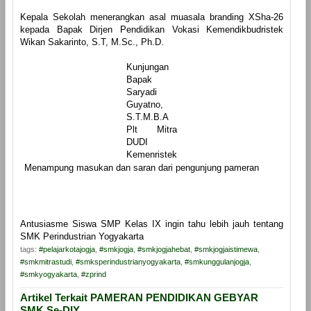
Kepala Sekolah menerangkan asal muasala branding XSha-26
kepada Bapak Dirjen Pendidikan Vokasi Kemendikbudristek
Wikan Sakarinto, S.T, M.Sc., Ph.D.
Kunjungan
Bapak
Saryadi
Guyatno,
S.T.M.B.A
Plt Mitra
DUDI
Kemenristek
Menampung masukan dan saran dari pengunjung pameran
Antusiasme Siswa SMP Kelas IX ingin tahu lebih jauh tentang
SMK Perindustrian Yogyakarta
tags:
#pelajarkotajogja
,
#smkjogja
,
#smkjogjahebat
,
#smkjogjaistimewa
,
#smkmitrastudi
,
#smksperindustrianyogyakarta
,
#smkunggulanjogja
,
#smkyogyakarta
,
#zprind
Artikel Terkait PAMERAN PENDIDIKAN GEBYAR
SMK Se-DIY