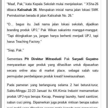
“Maaf, Pak,” kata Kepala Sekolah mulai menjelaskan. “ XSha-26
dibaca
Kalisahak 26
. Merupakan inisial nama jalan lokasi SMK
Perindustrian berada di jalan Kalisahak No. 26.”
“O… bagus itu. Jadi nama jalan lokasi sekolah, dijadikan
branding produk UPJ,” Pak Wikan sakarinto manggut-manggut.
“Tapi ditingkatkan ya, jangan hanya berhenti menjadi UPJ, tapi
harus Teaching Factory.”
“Siap, Pak.”
Sementara
Plt Direktur Mitrasdudi
Pak
Saryadi Guyatno
menyarankan agar produk yang dihasilkan untuk dipasarkan
secara online atau di market place, sebagai salah satu
permujudan pembelajaran produk kreatif kewirausahaan.
Pada pameran yang berlangsung selama 2 hari beturut-turur,
Sabtu-Minggu 22-23 Januari itu KK-Kimia Industri memamerkan
produk UPJ-nya berupa Kecap, Pewangi laundry, hand sanitizer,
sabun cuci piring. Dipamerkan juga produk rintisan berupa sabun