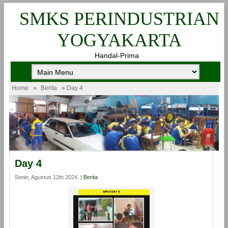
SMKS PERINDUSTRIAN
YOGYAKARTA
Handal-Prima
Home
»
Berita
» Day 4
Day 4
Senin, Agustus 12th 2024. |
Berita