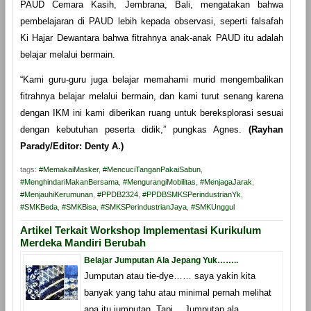
PAUD Cemara Kasih, Jembrana, Bali, mengatakan bahwa
pembelajaran di PAUD lebih kepada observasi, seperti falsafah
Ki Hajar Dewantara bahwa fitrahnya anak-anak PAUD itu adalah
belajar melalui bermain.
“Kami guru-guru juga belajar memahami murid mengembalikan
fitrahnya belajar melalui bermain, dan kami turut senang karena
dengan IKM ini kami diberikan ruang untuk bereksplorasi sesuai
dengan kebutuhan peserta didik,” pungkas Agnes.
(Rayhan
Parady/Editor: Denty A.)
tags:
#MemakaiMasker
,
#MencuciTanganPakaiSabun
,
#MenghindariMakanBersama
,
#MengurangiMobilitas
,
#MenjagaJarak
,
#MenjauhiKerumunan
,
#PPDB2324
,
#PPDBSMKSPerindustrianYk
,
#SMKBeda
,
#SMKBisa
,
#SMKSPerindustrianJaya
,
#SMKUnggul
Artikel Terkait Workshop Implementasi Kurikulum
Merdeka Mandiri Berubah
Belajar Jumputan Ala Jepang Yuk……..
Jumputan atau tie-dye…… saya yakin kita
banyak yang tahu atau minimal pernah melihat
apa itu jumputan. Tapi… Jumputan ala