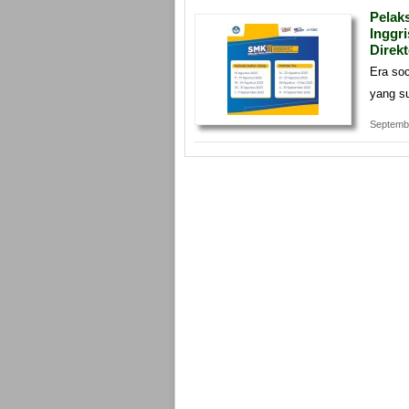
Pelak
Inggr
Direk
Era so
yang s
Septemb