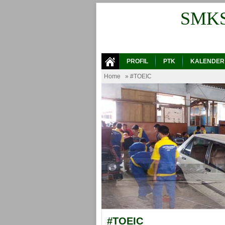
SMK
PROFIL
PTK
KALENDER
Home
» #TOEIC
#TOEIC