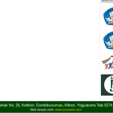
sahak No. 26, Kelitren, Gondokusuman, Klitren, Yogyakarta Telp 027
Web desain oleh:
www.sinarweb.com