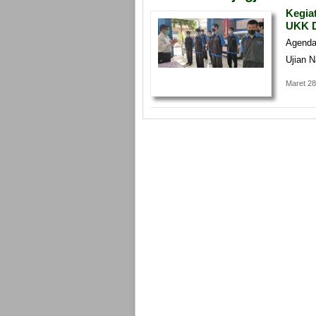
Kegia
UKK D
Agenda
Ujian N
Maret 28