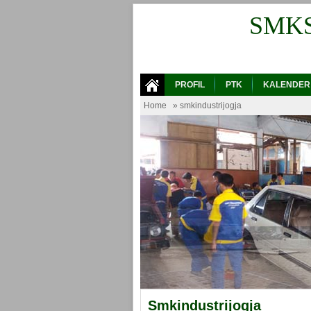
SMK
PROFIL
PTK
KALENDER
Home
» smkindustrijogja
Smkindustrijogja