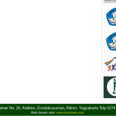
sahak No. 26, Kelitren, Gondokusuman, Klitren, Yogyakarta Telp 027
Web desain oleh:
www.sinarweb.com