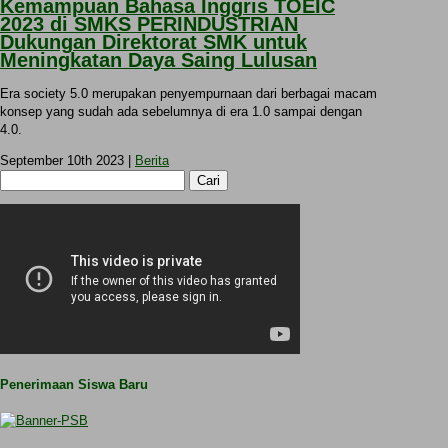
Kemampuan Bahasa Inggris TOEIC
2023 di SMKS PERINDUSTRIAN
Dukungan Direktorat SMK untuk
Meningkatan Daya Saing Lulusan
Era society 5.0 merupakan penyempurnaan dari berbagai macam
konsep yang sudah ada sebelumnya di era 1.0 sampai dengan
4.0.
September 10th 2023 |
Berita
Cari
untuk:
Penerimaan Siswa Baru