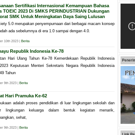
sanaan Sertifikasi Internasional Kemampuan Bahasa
is TOEIC 2023 Di SMKS PERINDUSTRIAN Dukungan
torat SMK Untuk Meningkatan Daya Saing Lulusan
ciety 5.0 merupakan penyempurnaan dari berbagai macam konsep
udah ada sebelumnya di era 1.0 sampai dengan 4.0.
er 10th 2023 |
Berita
hayu Republik Indonesia Ke-78
atan Hari Ulang Tahun Ke-78 Kemerdekaan Republik Indonesia
Peneri
2023 Keputusan Menteri Sekretaris Negara Republik Indonesia
49 Tahun
r 9th 2023 |
Berita
at Hari Pramuka Ke-62
ukaan adalah proses pendidikan di luar lingkungan sekolah dan
ar lingkungan keluarga dalam bentuk kegiatan menarik,
angkan, sehat,
r 9th 2023 |
Berita
Link Pe