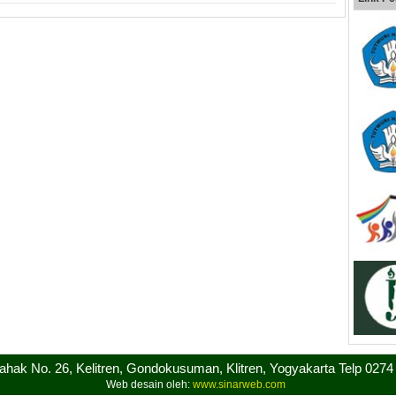
sahak No. 26, Kelitren, Gondokusuman, Klitren, Yogyakarta Telp 027
Web desain oleh:
www.sinarweb.com