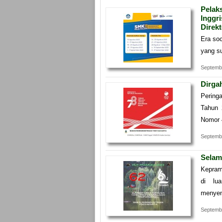
Pelak
Inggr
Direk
Era so
yang s
Septemb
Dirga
Pering
Tahun 
Nomor 
Septembe
Selam
Kepram
di lu
menyen
Septembe