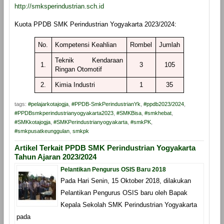
http://smksperindustrian.sch.id
Kuota PPDB SMK Perindustrian Yogyakarta 2023/2024:
No.
Kompetensi Keahlian
Rombel
Jumlah
Teknik Kendaraan
1.
3
105
Ringan Otomotif
2.
Kimia Industri
1
35
tags:
#pelajarkotajogja
,
#PPDB-SmkPerindustrianYk
,
#ppdb2023/2024
,
#PPDBsmkperindustrianyogyakarta2023
,
#SMKBisa
,
#smkhebat
,
#SMKkotajogja
,
#SMKPerindustrianyogyakarta
,
#smkPK
,
#smkpusatkeunggulan
,
smkpk
Artikel Terkait PPDB SMK Perindustrian Yogyakarta
Tahun Ajaran 2023/2024
Pelantikan Pengurus OSIS Baru 2018
Pada Hari Senin, 15 Oktober 2018, dilakukan
Pelantikan Pengurus OSIS baru oleh Bapak
Kepala Sekolah SMK Perindustrian Yogyakarta
pada