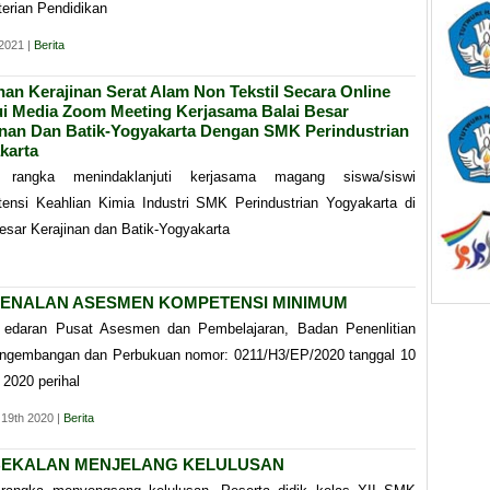
erian Pendidikan
 2021 |
Berita
han Kerajinan Serat Alam Non Tekstil Secara Online
ui Media Zoom Meeting Kerjasama Balai Besar
inan Dan Batik-Yogyakarta Dengan SMK Perindustrian
karta
 rangka menindaklanjuti kerjasama magang siswa/siswi
ensi Keahlian Kimia Industri SMK Perindustrian Yogyakarta di
esar Kerajinan dan Batik-Yogyakarta
ENALAN ASESMEN KOMPETENSI MINIMUM
 edaran Pusat Asesmen dan Pembelajaran, Badan Penenlitian
ngembangan dan Perbukuan nomor: 0211/H3/EP/2020 tanggal 10
 2020 perihal
 19th 2020 |
Berita
EKALAN MENJELANG KELULUSAN