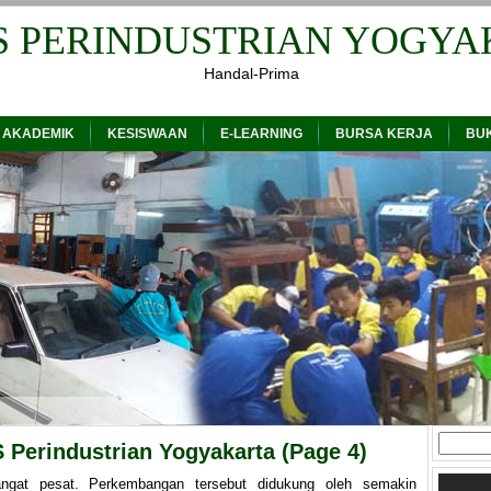
S PERINDUSTRIAN YOGYA
Handal-Prima
 AKADEMIK
KESISWAAN
E-LEARNING
BURSA KERJA
BU
Cari
Perindustrian Yogyakarta (page 4)
untuk:
angat pesat. Perkembangan tersebut didukung oleh semakin