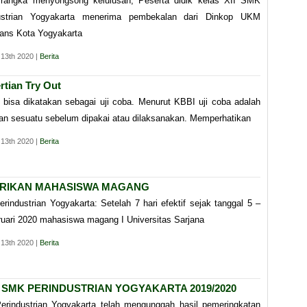
rangka menyongsong kelulusan, Peserta didik kelas XII SMK
ustrian Yogyakarta menerima pembekalan dari Dinkop UKM
rans Kota Yogyakarta
 13th 2020 |
Berita
rtian Try Out
 bisa dikatakan sebagai uji coba. Menurut KBBI uji coba adalah
ian sesuatu sebelum dipakai atau dilaksanakan. Memperhatikan
 13th 2020 |
Berita
RIKAN MAHASISWA MAGANG
industrian Yogyakarta: Setelah 7 hari efektif sejak tanggal 5 –
ruari 2020 mahasiswa magang I Universitas Sarjana
 13th 2020 |
Berita
 SMK PERINDUSTRIAN YOGYAKARTA 2019/2020
rindustrian Yogyakarta telah mengunggah hasil pemeringkatan