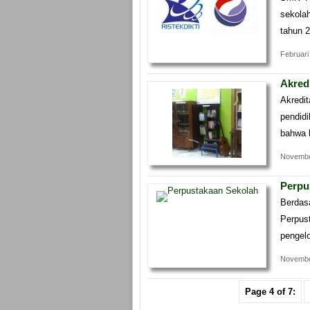
sekola
tahun 
Februari
Akred
Akredi
pendid
bahwa 
Novembe
Perpu
Berda
Perpus
pengelo
Novembe
Page 4 of 7: