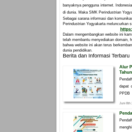
banyaknya pengguna internet. Indonesi
di dunia. Maka SMK Perindustrian Yogya
Sebagai sarana informasi dan komunika
Perindustrian Yogyakarta meluncurkan s
https
Dalam mengembangkan website ini kami 
telah membantu menyediakan domain, ho
bahwa website ini akan terus berkemba
dunia pendidikan.
Berita dan Informasi Terbaru
Alur 
Tahun
Pendaf
dapat 
PPDB
Juni 8th
Penda
Pendaf
menghin