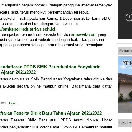
a merupakan negera nomer 6 dengan pengguna internet terbanyak
karta tentu terus mengikuti perkembangan tersebut.
si sekolah, maka pada hari Kamis, 1 Desember 2016, kami SMK
itus resmi sekolah baru dengan nama website :
://smksperindustrian.sch.id
sampaikan terima kasih kepada tim dari
sinarweb.com
yang
sting serta membuat website ini dengan baik. Harapan kami
ng penggunaannya sebagai sarana informasi yang menunjang
Peneri
Pendaftaran PPDB SMK Perindustrian Yogyakarta
 Ajaran 2021/2022
taran calon siswa SMK Perindustian Yogyakarta telah dibuka dan
dilakukan secara online maupun offline. Bagaimana cara daftar
 2021 |
Berita
ftaran Peserta Didik Baru Tahun Ajaran 2021/2022
taran Peserta Didik Baru atau PPDB resmi dibuka. Untuk
Link Pe
dari penyebaran virus corona atau Covid-19, Pemerintah melalui