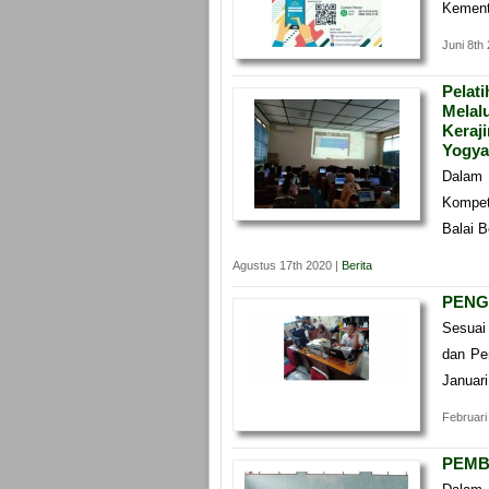
Kement
Juni 8th
Pelati
Melal
Keraj
Yogya
Dalam
Kompet
Balai B
Agustus 17th 2020 |
Berita
PENG
Sesuai
dan Pe
Januari
Februari
PEMB