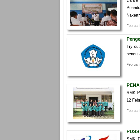
Dalam 
Perind
Nakert
Februari
Penge
Try out
penguj
Februari
PENA
SMK Per
12 Feb
Februari
PDSS
SMK Pe