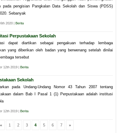
h pada pengisian Pangkalan Data Sekolah dan Siswa (PDSS)
2020. Sebanyak
 6th 2020 |
Berita
itasi Perpustakaan Sekolah
tasi dapat diartikan sebagai pengakuan terhadap lembaga
ikan yang diberikan oleh badan yang berwenang setelah dinilai
lembaga tersebut
r 12th 2019 |
Berita
stakaan Sekolah
sarkan pada Undang-Undang Nomor 43 Tahun 2007 tentang
takaan dalam Bab I Pasal 1 (1) Perpustakaan adalah institusi
la
r 12th 2019 |
Berita
«
1
2
3
4
5
6
7
»